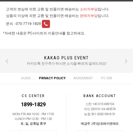
고객의 변심에 의한 교환 및 반품이면 배송비는
소비자부담
입니다.
상품의 이상에 의한 교환 및 반품이면 배송비는
판매자부담
입니다.
문의 :
070-7719-1829
*자세한 내용은 PC사이트의 이용안내를 참고하세요.
KAKAO PLUS EVENT
REVIEW EVENT
후기 작성 시 적립금 혜택 / TEXT : 500점 PHOTO : 1000점
카카오톡 친구추가 하시면 소식을 빠르게 알려드려요!
|
|
|
GUIDE
PRIVACY POLICY
AGREEMENT
PC VER
CS CENTER
BANK ACCOUNT
1899-1829
신한 140-013-669134
국민 230101-04-493576
MON-FRI AM 10:00 - PM 17:00
농협 301-0262-5818-51
LUNCH PM 12:30 - PM 1:30
토, 일, 공휴일 휴무
예금주 :(주)앙포레이앤에프